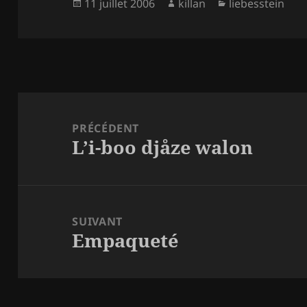
Publié
Auteur
Catégories
11 juillet 2006
killan
liebesstein
le
Navigation
de
PRÉCÉDENT
L’i-boo djåze walon
l’article
Article
précédent :
SUIVANT
Empaqueté
Article
suivant :