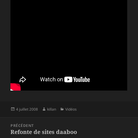
Publié
Auteur
Catégories
4 juillet 2008
killan
Vidéos
le
Navigation
PRÉCÉDENT
de
Refonte de sites daaboo
Article
l’article