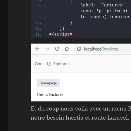
            label: 'Factures',
            icon: 'pi pi-fw pi-
            to: route('invoices
        }
    ])
</
script
>
Et du coup nous voilà avec un menu 
notre besoin Inertia et route Laravel.