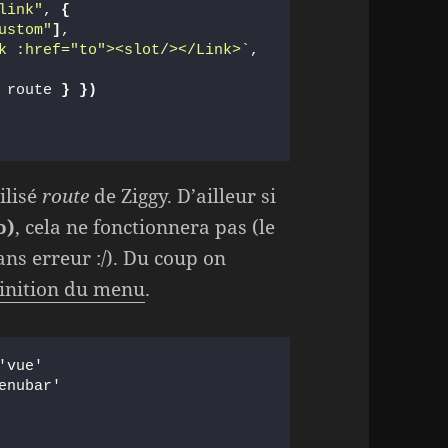
link"
, 
{
ustom"
]
,
k :href="to"><slot/></Link>`
,
 route 
}
}
)
ilisé
route
de Ziggy. D’ailleur si
o)
, cela ne fonctionnera pas (le
ns erreur :/). Du coup on
inition du menu
.
'vue'
enubar'