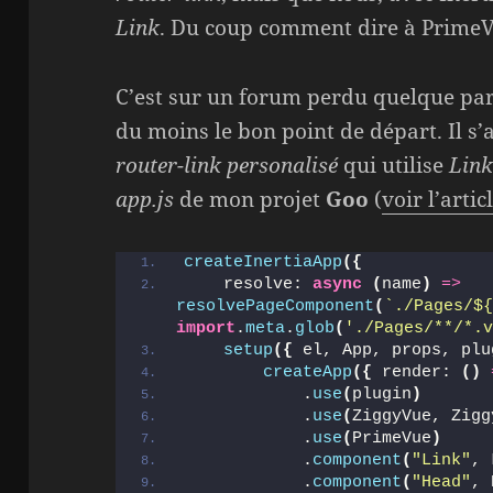
Link
. Du coup comment dire à PrimeV
C’est sur un forum perdu quelque par
du moins le bon point de départ. Il s
router-link personalisé
qui utilise
Lin
app.js
de mon projet
Goo
(
voir l’arti
createInertiaApp
(
{
    resolve: 
async
(
name
)
=>
resolvePageComponent
(
`./Pages/
$
import
.
meta
.
glob
(
'./Pages/**/*.
setup
(
{
 el, App, props, plu
createApp
(
{
 render: 
(
)
            .
use
(
plugin
)
            .
use
(
ZiggyVue, Zigg
            .
use
(
PrimeVue
)
            .
component
(
"Link"
, 
            .
component
(
"Head"
, 