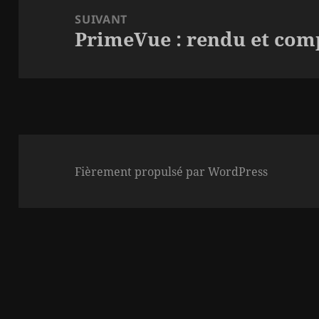
SUIVANT
PrimeVue : rendu et comp
Article
suivant :
Fièrement propulsé par WordPress