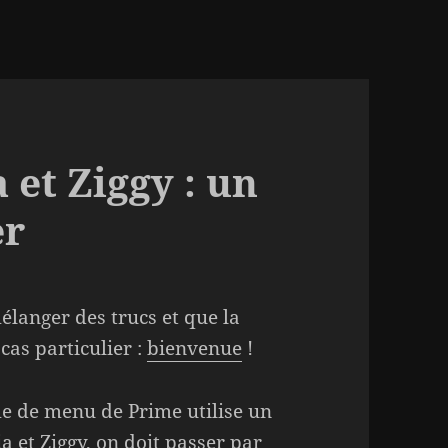
 et Ziggy : un
er
langer des trucs et que la
as particulier :
bienvenue
!
me de menu de Prime utilise un
a et Ziggy, on doit passer par