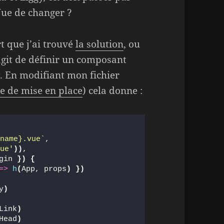
ue de changer ?
t que j’ai trouvé
la solution
, ou
’agit de définir un composant
k
. En modifiant mon fichier
cle de mise en place
) cela donne :
{name}
.vue`
, 
vue'
)
)
,
gin 
}
)
{
=>
h
(
App, props
)
}
)
y
)
Link
)
Head
)