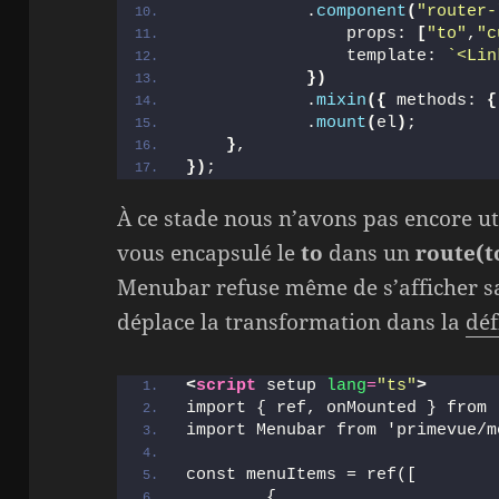
            .
component
(
"router-
                props: 
[
"to"
,
"c
                template: 
`<Lin
}
)
            .
mixin
(
{
 methods: 
{
            .
mount
(
el
)
;
}
,
}
)
;
À ce stade nous n’avons pas encore ut
vous encapsulé le
to
dans un
route(t
Menubar refuse même de s’afficher sa
déplace la transformation dans la
déf
<
script
 setup 
lang
=
"ts"
>
import { ref, onMounted } from 
import Menubar from 'primevue/m
const menuItems = ref([
        {