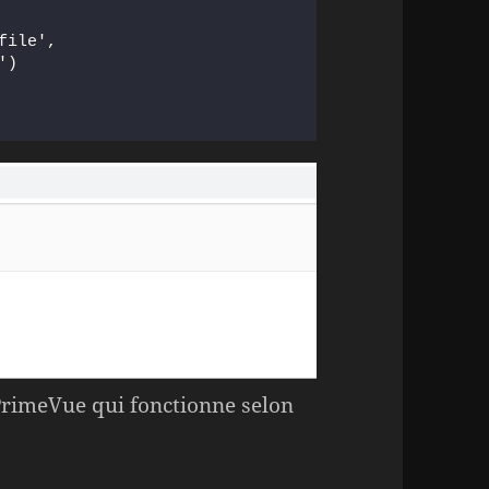
file',
')
PrimeVue qui fonctionne selon