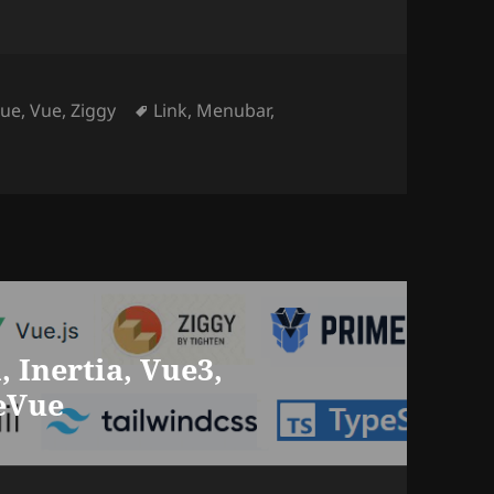
Mots-
Vue
,
Vue
,
Ziggy
Link
,
Menubar
,
clés
, Inertia, Vue3,
meVue