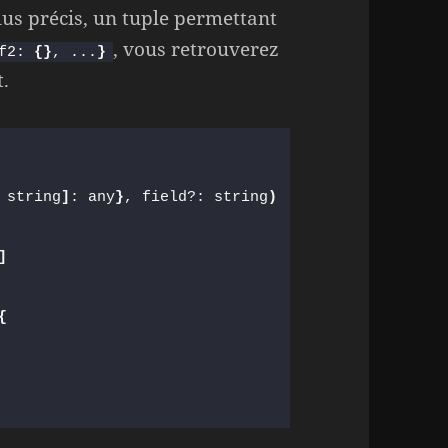
us précis, un tuple permettant
, vous retrouverez
f2: 
{
}
, ...
}
t.
 string
]
: any
}
, field?: string
)
]
{