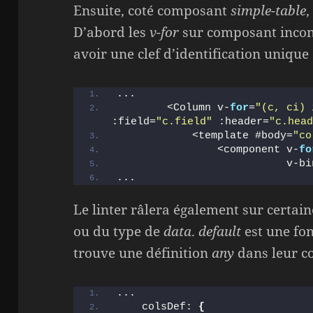
Ensuite, coté composant
simple-table
,
D’abord les
v-for
sur composant inco
avoir une clef d’identification unique 
...
        <Column v-
for
=
"(c, ci) 
:field=
"c.field"
 :header=
"c.hea
            <template #body=
"co
                <component v-
fo
                           v-bi
...
Le linter râlera également sur certai
ou du type de
data
.
default
est une fon
trouve une définition
any
dans leur co
...
    colsDef: 
{