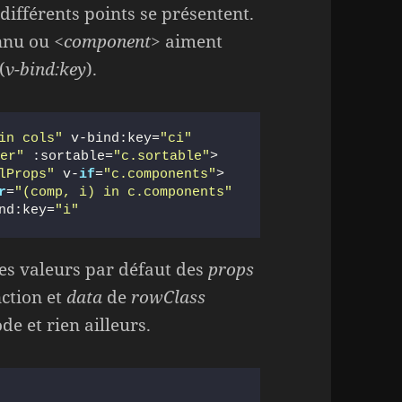
 différents points se présentent.
nnu ou
<component>
aiment
(
v-bind:key
).
in cols"
 v-bind:key=
"ci"
der"
 :sortable=
"c.sortable"
>
lProps"
 v-
if
=
"c.components"
>
r
=
"(comp, i) in c.components"
nd:key=
"i"
nes valeurs par défaut des
props
ction et
data
de
rowClass
de et rien ailleurs.