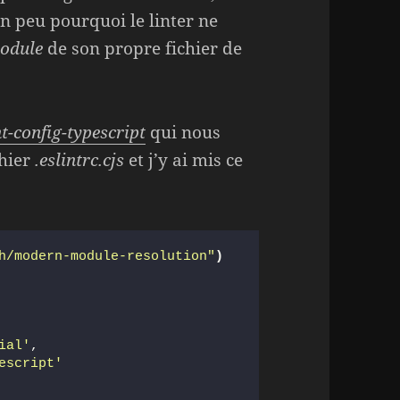
n peu pourquoi le linter ne
odule
de son propre fichier de
t-config-typescript
qui nous
chier
.eslintrc.cjs
et j’y ai mis ce
h/modern-module-resolution"
)
ial'
,
escript'