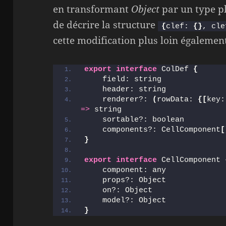
en transformant
Object
par un type pl
de décrire la structure
{
clef: 
{
}
, cle
cette modification plus loin égalemen
export
interface
 ColDef 
{
    field: string
    header: string
    renderer?: 
(
rowData: 
{
[
key:
=>
 string
    sortable?: boolean
    components?: CellComponent
[
}
export
interface
 CellComponent 
    component: any
    props?: Object
    on?: Object
    model?: Object
}