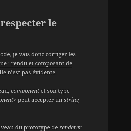
especter le
ode, je vais donc corriger les
ue : rendu et composant de
lle n’est pas évidente.
eau,
component
et son type
onent>
peut accepter un
string
niveau du prototype de
renderer