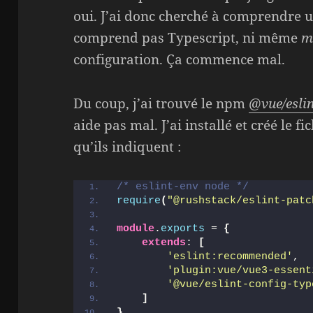
oui. J’ai donc cherché à comprendre u
comprend pas Typescript, ni même
m
configuration. Ça commence mal.
Du coup, j’ai trouvé le npm
@vue/eslin
aide pas mal. J’ai installé et créé le fi
qu’ils indiquent :
/* eslint-env node */
require
(
"@rushstack/eslint-patc
module
.
exports
 = 
{
extends
: 
[
'eslint:recommended'
,
'plugin:vue/vue3-essent
'@vue/eslint-config-typ
]
}