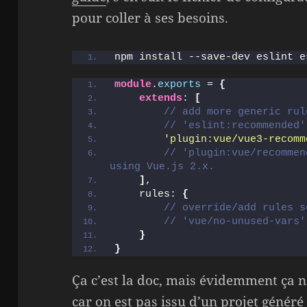
pour coller à ses besoins.
npm install --save-dev eslint e
module
.
exports
 = 
{
extends
: 
[
// add more generic rul
// 'eslint:recommended'
'plugin:vue/vue3-recomm
// 'plugin:vue/recommen
using Vue.js 2.x.
]
,
    rules: 
{
// override/add rules s
// 'vue/no-unused-vars'
}
}
Ça c’est la doc, mais évidemment ça 
car on est pas issu d’un projet génér