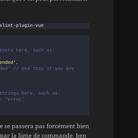
slint-plugin-vue
esets here, such as:
,
ended'
,
ded' // Use this if you are 
ettings here, such as:
: 'error'
ne se passera pas forcément bien
é par la ligne de commande, ben