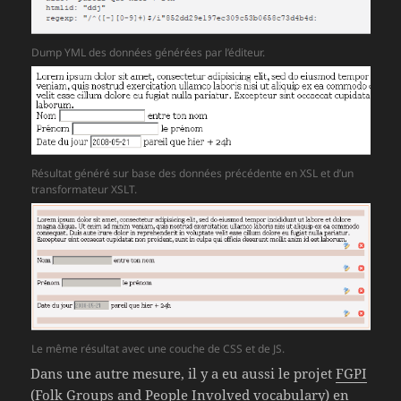
Dump YML des données générées par l’éditeur.
Résultat généré sur base des données précédente en XSL et d’un
transformateur XSLT.
Le même résultat avec une couche de CSS et de JS.
Dans une autre mesure, il y a eu aussi le projet
FGPI
(Folk Groups and People Involved vocabulary)
en