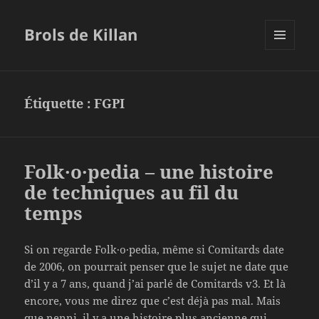
Brols de Killan
MENU
ET
WIDGETS
Étiquette :
FGPI
Folk·o·pedia – une histoire
de techniques au fil du
temps
Si on regarde Folk·o·pedia, même si Comitards date
de 2006, on pourrait penser que le sujet ne date que
d’il y a 7 ans, quand j’ai parlé de Comitards v3. Et là
encore, vous me direz que c’est déjà pas mal. Mais
que nenni, il y a une histoire plus ancienne qui