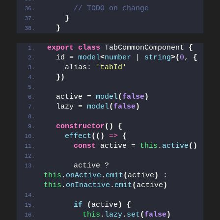
// TODO on change
}
}
export
class
 TabCommonComponent 
{
  id = 
model
<
number
 | 
string
>
(
0
, 
{
    alias: 
'tabId'
}
)
  active = 
model
(
false
)
  lazy = 
model
(
false
)
constructor
(
)
{
effect
(
(
)
=>
{
const
 active = 
this
.
active
(
)
      active ? 
this
.
onActive
.
emit
(
active
)
 : 
this
.
onInactive
.
emit
(
active
)
if
(
active
)
{
this
.
lazy
.
set
(
false
)