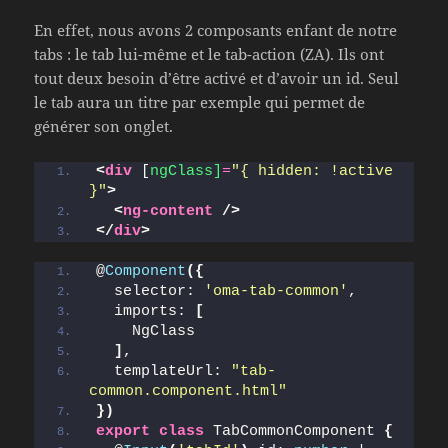
En effet, nous avons 2 composants enfant de notre
tabs : le tab lui-même et le tab-action (ZA). Ils ont
tout deux besoin d’être activé et d’avoir un id. Seul
le tab aura un titre par exemple qui permet de
générer son onglet.
<
div
 [
ngClass]
=
"{ hidden: !active 
}"
>
<
ng-content
/>
</
div
>
@
Component
(
{
  selector: 
'oma-tab-common'
,
  imports: 
[
    NgClass
]
,
  templateUrl: 
"tab-
common.component.html"
}
)
export
class
 TabCommonComponent 
{