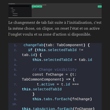
Le changement de tab fait suite à l’initialisation, c’est
la même chose, on clique, on reset l’état et on active
l’onglet voulu et sa zone d’action si disponible.
changeTab
(
tab: TabComponent
)
{
if
(
this
.
selectedTabId
 != 
tab.
id
)
{
this
.
selectedTabId
 = tab.
id
// Change visibility
    const fnChange = 
(
t: 
TabCommonComponent
)
 =
>
{
      t.
active
 = t.
id
 === 
this
.
selectedTabId
}
this
.
tabs
.
forEach
(
fnChange
)
this
.
tabsAction
.
forEach
(
fnChange
)