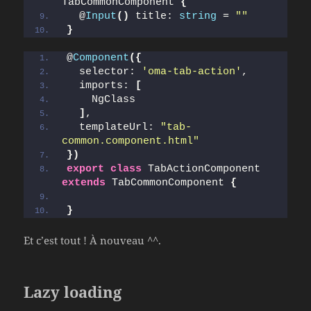
TabCommonComponent 
{
  @
Input
(
)
 title: 
string
 = 
""
}
@
Component
(
{
  selector: 
'oma-tab-action'
,
  imports: 
[
    NgClass
]
,
  templateUrl: 
"tab-
common.component.html"
}
)
export
class
 TabActionComponent 
extends
 TabCommonComponent 
{
}
Et c’est tout ! À nouveau ^^.
Lazy loading