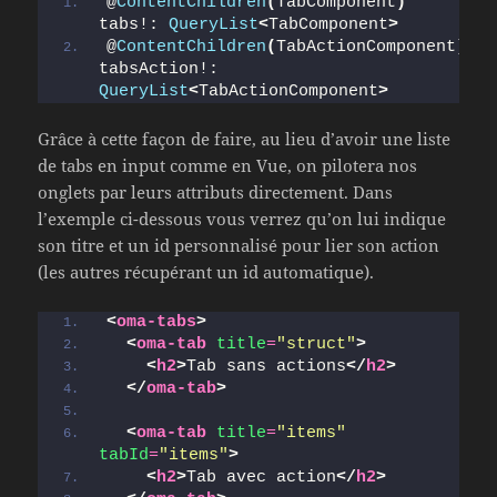
@
ContentChildren
(
TabComponent
)
tabs!: 
QueryList
<
TabComponent
>
@
ContentChildren
(
TabActionComponent
)
tabsAction!: 
QueryList
<
TabActionComponent
>
Grâce à cette façon de faire, au lieu d’avoir une liste
de tabs en input comme en Vue, on pilotera nos
onglets par leurs attributs directement. Dans
l’exemple ci-dessous vous verrez qu’on lui indique
son titre et un id personnalisé pour lier son action
(les autres récupérant un id automatique).
<
oma-tabs
>
<
oma-tab
title
=
"struct"
>
<
h2
>
Tab sans actions
</
h2
>
</
oma-tab
>
<
oma-tab
title
=
"items"
tabId
=
"items"
>
<
h2
>
Tab avec action
</
h2
>