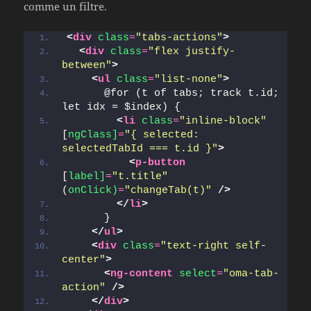
comme un filtre.
<
div
class
=
"tabs-actions"
>
<
div
class
=
"flex justify-
between"
>
<
ul
class
=
"list-none"
>
      @for (t of tabs; track t.id; 
let idx = $index) {
<
li
class
=
"inline-block"
[
ngClass]
=
"{ selected: 
selectedTabId === t.id }"
>
<
p-button
[
label]
=
"t.title"
(
onClick)
=
"changeTab(t)"
/>
</
li
>
      }
</
ul
>
<
div
class
=
"text-right self-
center"
>
<
ng-content
select
=
"oma-tab-
action"
/>
</
div
>