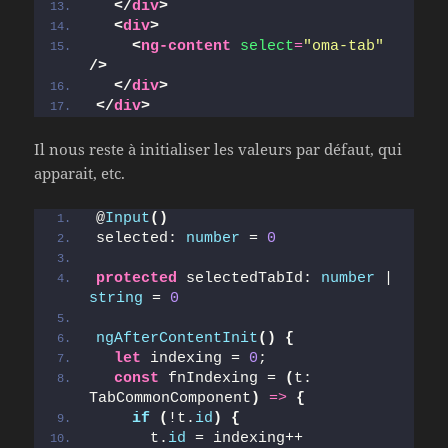
</
div
>
<
div
>
<
ng-content
select
=
"oma-tab"
/>
</
div
>
</
div
>
Il nous reste à initialiser les valeurs par défaut, qui
apparait, etc.
@
Input
(
)
selected: 
number
 = 
0
protected
 selectedTabId: 
number
 | 
string
 = 
0
ngAfterContentInit
(
)
{
let
 indexing = 
0
;
const
 fnIndexing = 
(
t: 
TabCommonComponent
)
=>
{
if
(
!t.
id
)
{
      t.
id
 = indexing++