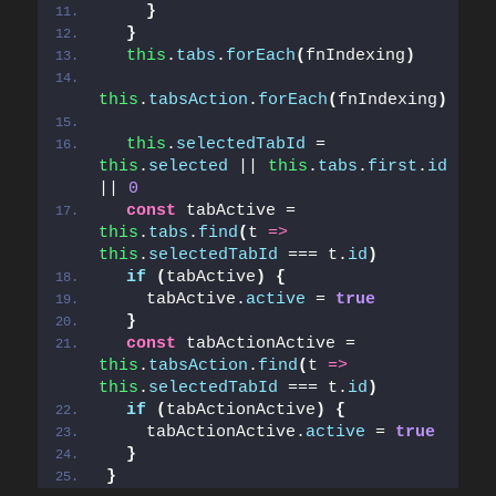
}
}
this
.
tabs
.
forEach
(
fnIndexing
)
this
.
tabsAction
.
forEach
(
fnIndexing
)
this
.
selectedTabId
 = 
this
.
selected
 || 
this
.
tabs
.
first
.
id
|| 
0
const
 tabActive = 
this
.
tabs
.
find
(
t 
=>
this
.
selectedTabId
 === t.
id
)
if
(
tabActive
)
{
    tabActive.
active
 = 
true
}
const
 tabActionActive = 
this
.
tabsAction
.
find
(
t 
=>
this
.
selectedTabId
 === t.
id
)
if
(
tabActionActive
)
{
    tabActionActive.
active
 = 
true
}
}