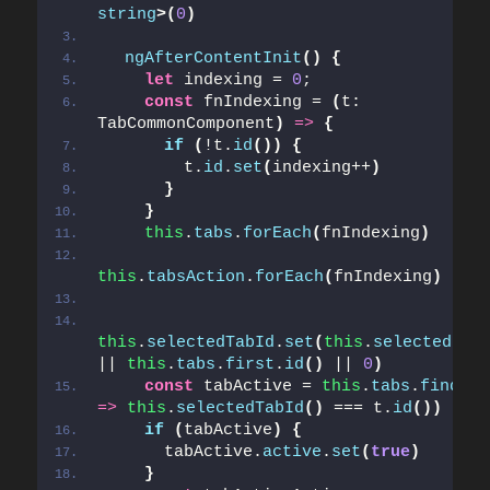
string
>
(
0
)
ngAfterContentInit
(
)
{
let
 indexing = 
0
;
const
 fnIndexing = 
(
t: 
TabCommonComponent
)
=>
{
if
(
!t.
id
(
)
)
{
        t.
id
.
set
(
indexing++
)
}
}
this
.
tabs
.
forEach
(
fnIndexing
)
this
.
tabsAction
.
forEach
(
fnIndexing
)
this
.
selectedTabId
.
set
(
this
.
selected
(
)
|| 
this
.
tabs
.
first
.
id
(
)
 || 
0
)
const
 tabActive = 
this
.
tabs
.
find
(
t 
=>
this
.
selectedTabId
(
)
 === t.
id
(
)
)
if
(
tabActive
)
{
      tabActive.
active
.
set
(
true
)
}