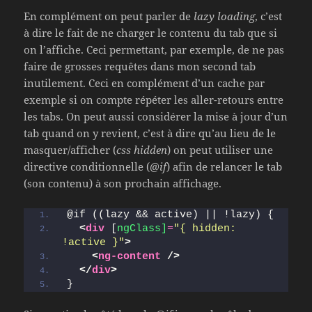
En complément on peut parler de
lazy loading
, c’est
à dire le fait de ne charger le contenu du tab que si
on l’affiche. Ceci permettant, par exemple, de ne pas
faire de grosses requêtes dans mon second tab
inutilement. Ceci en complément d’un cache par
exemple si on compte répéter les aller-retours entre
les tabs. On peut aussi considérer la mise à jour d’un
tab quand on y revient, c’est à dire qu’au lieu de le
masquer/afficher (
css hidden
) on peut utiliser une
directive conditionnelle (
@if
) afin de relancer le tab
(son contenu) à son prochain affichage.
@if ((lazy && active) || !lazy) {
<
div
 [
ngClass]
=
"{ hidden: 
!active }"
>
<
ng-content
/>
</
div
>
}