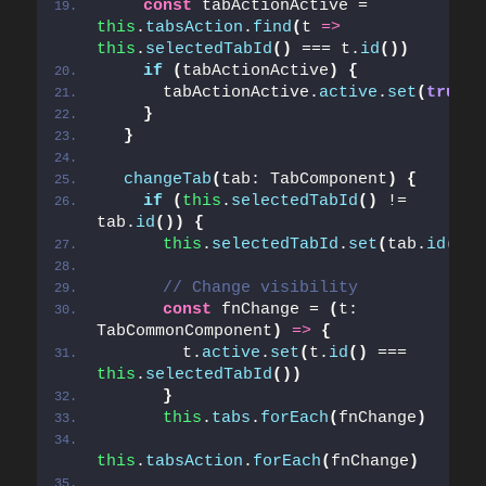
const
 tabActionActive = 
this
.
tabsAction
.
find
(
t 
=>
this
.
selectedTabId
(
)
 === t.
id
(
)
)
if
(
tabActionActive
)
{
      tabActionActive.
active
.
set
(
true
)
}
}
changeTab
(
tab: TabComponent
)
{
if
(
this
.
selectedTabId
(
)
 != 
tab.
id
(
)
)
{
this
.
selectedTabId
.
set
(
tab.
id
(
)
)
// Change visibility
const
 fnChange = 
(
t: 
TabCommonComponent
)
=>
{
        t.
active
.
set
(
t.
id
(
)
 === 
this
.
selectedTabId
(
)
)
}
this
.
tabs
.
forEach
(
fnChange
)
this
.
tabsAction
.
forEach
(
fnChange
)