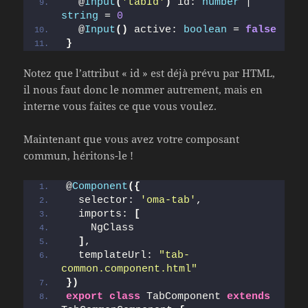
  @
Input
(
'tabId'
)
 id: 
number
 | 
string
 = 
0
  @
Input
(
)
 active: 
boolean
 = 
false
}
Notez que l’attribut « id » est déjà prévu par HTML,
il nous faut donc le nommer autrement, mais en
interne vous faites ce que vous voulez.
Maintenant que vous avez votre composant
commun, héritons-le !
@
Component
(
{
  selector: 
'oma-tab'
,
  imports: 
[
    NgClass
]
,
  templateUrl: 
"tab-
common.component.html"
}
)
export
class
 TabComponent 
extends