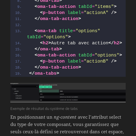
</
oma-tab
>
<
oma-tab-action
tabId
=
"items"
>
<
p-button
label
=
"actionA"
/>
</
oma-tab-action
>
<
oma-tab
title
=
"options"
tabId
=
"options"
>
<
h2
>
Autre tab avec action
</
h2
>
</
oma-tab
>
<
oma-tab-action
tabId
=
"options"
>
<
p-button
label
=
"actionB"
/>
</
oma-tab-action
>
</
oma-tabs
>
Exemple de résultat du système de tabs
En positionnant un
ng-content
avec l’attribut select
du type de votre composant, vous garantissez que
seuls ceux-là défini se retrouveront dans cet espace,