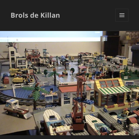
Brols de Killan
MENU
ET
WIDGETS